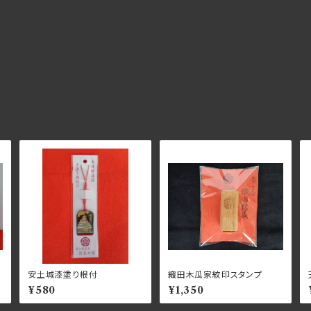
安土城漆塗り根付
織田木瓜家紋印スタンプ
¥580
¥1,350