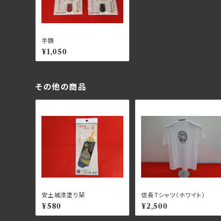
手鏡
¥1,050
その他の商品
安土城漆塗り栞
信長Ｔシャツ（ホワイト）
¥580
¥2,500