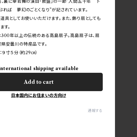
」、裏に幸若舞の演目「敦盛」の一節”人間五十年 下
ぶれば 夢幻のごとくなり”が記されています。
道具としてお使いいただけます。また、飾り扇としても
ます。
300年以上の伝統のある高島扇子。高島扇子は、扇
賀県安曇川の特産品です。
：９寸５分（約29㎝）
International shipping available
Add to cart
日本国内にお住まいの方向け
通報する