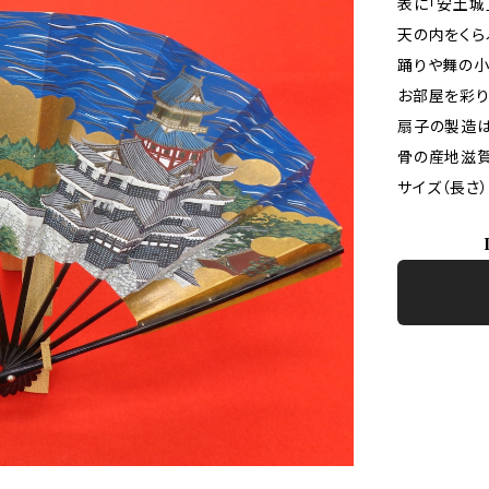
表に「安土城
天の内をくら
踊りや舞の小
お部屋を彩り
扇子の製造は
骨の産地滋
サイズ（長さ）