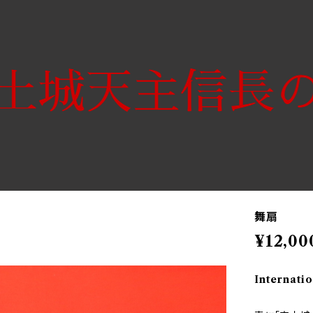
舞扇
¥12,00
Internatio