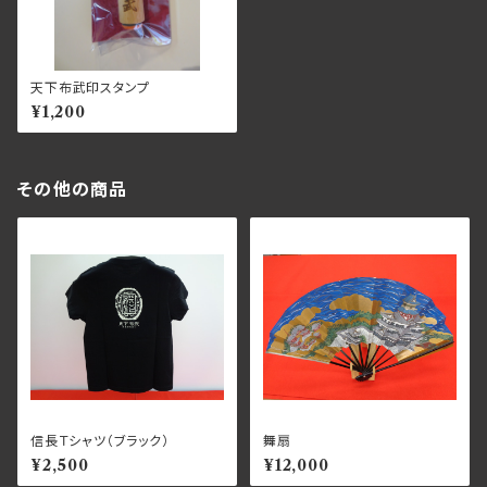
天下布武印スタンプ
¥1,200
その他の商品
信長Ｔシャツ（ブラック）
舞扇
¥2,500
¥12,000